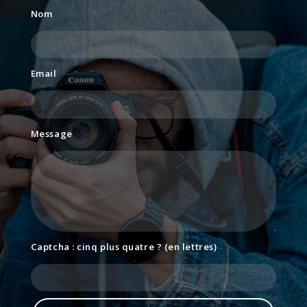
Nom
Email
Message
Captcha : cinq plus quatre ? (en lettres)